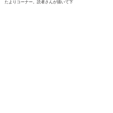
たよりコーナー。読者さんが描いて下
さるキャラクターのイラストやコメン
トに元気をもらっています。
月刊連載という初めての経験は想像以
上にハードですが、最後まで楽しみな
がら描き切れたらと思います。
1年間どうぞよろしくお願いいたしま
す。
すべて表示
最新記事