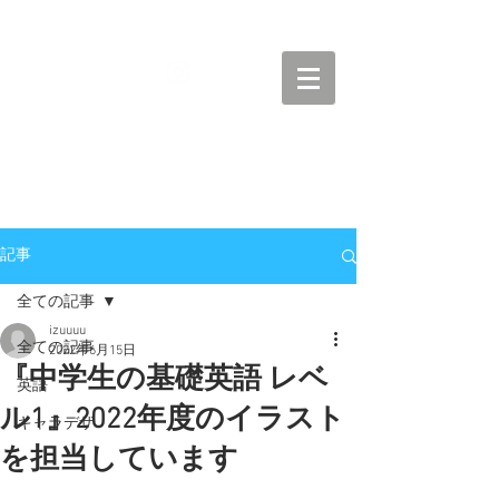
IZUCCH
記事
全ての記事
izuuuu
全ての記事
2022年6月15日
『中学生の基礎英語 レベ
英語
ル1』2022年度のイラスト
キャラデザ
を担当しています